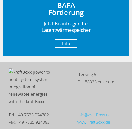
BAFA
Förderung
Jetzt Beantragen für
Latentwärmespeicher
Info
Riedweg 5
D – 88326 Aulendorf
Tel. +49 7525 924382
info@kraftBoxx.de
Fax. +49 7525 924383
www.kraftBoxx.de