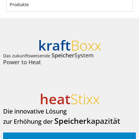
Produkte
kraft
Boxx
Speicher
System
Das zukunftsweisende
Power to Heat
heat
Stixx
Die innovative Lösung
Speicher
kapazität
zur Erhöhung der