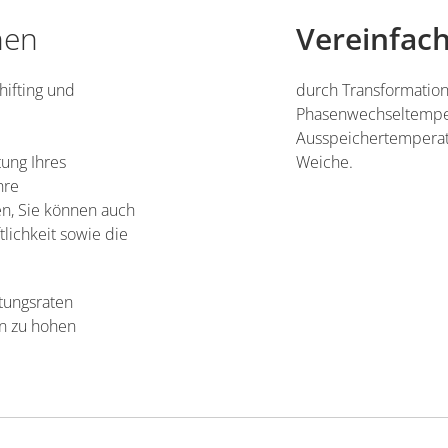
hen
Vereinfac
hifting und
durch Transformation
Phasenwechseltemper
Ausspeichertemperatu
tung Ihres
Weiche.
hre
en, Sie können auch
tlichkeit sowie die
tungsraten
n zu hohen