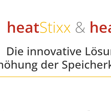
heat
Stixx
&
he
Die innovative Lösu
höhung der Speicherk