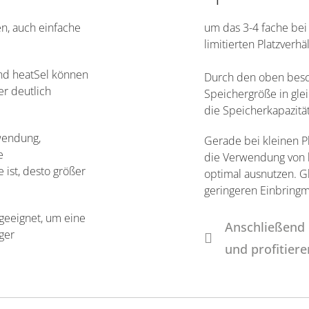
n, auch einfache
um das 3-4 fache bei 
limitierten Platzverhä
und heatSel können
Durch den oben besc
er deutlich
Speichergröße in gle
die Speicherkapazität
wendung,
Gerade bei kleinen P
e
die Verwendung von 
 ist, desto größer
optimal ausnutzen. Gl
geringeren Einbringm
 geeignet, um eine
Anschließend 
ger
und profitiere