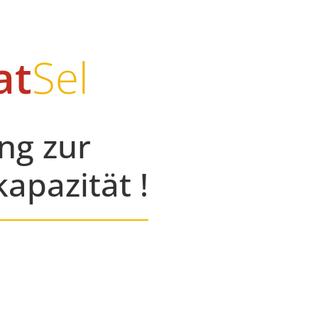
at
Sel
ng zur
apazität !