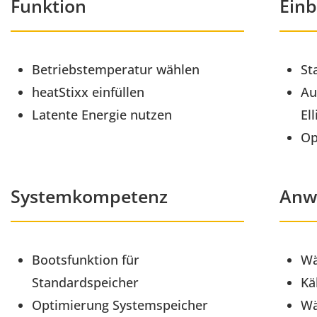
Funktion
Ein
Betriebstemperatur wählen
St
heatStixx einfüllen
Au
Latente Energie nutzen
El
Op
Systemkompetenz
Anw
Bootsfunktion für
Wä
Standardspeicher
Kä
Optimierung Systemspeicher
Wä