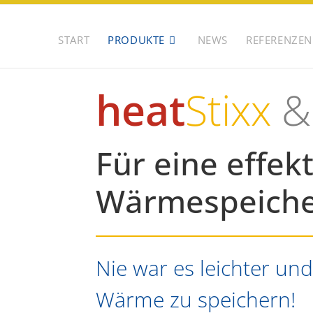
START
PRODUKTE
NEWS
REFERENZEN
heat
Stixx
&
Für eine effekt
Wärmespeich
Nie war es leichter un
Wärme zu speichern!