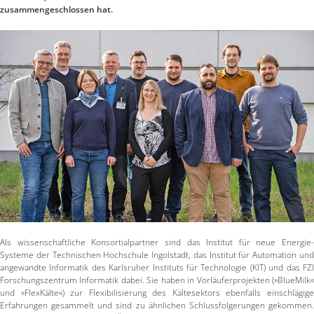
zusammengeschlossen hat.
Als wissenschaftliche Konsortialpartner sind das Institut für neue Energie-
Systeme der Technischen Hochschule Ingolstadt, das Institut für Automation und
angewandte Informatik des Karlsruher Instituts für Technologie (KIT) und das FZI
Forschungszentrum Informatik dabei. Sie haben in Vorläuferprojekten (»BlueMilk«
und »FlexKälte«) zur Flexibilisierung des Kältesektors ebenfalls einschlägige
Erfahrungen gesammelt und sind zu ähnlichen Schlussfolgerungen gekommen.