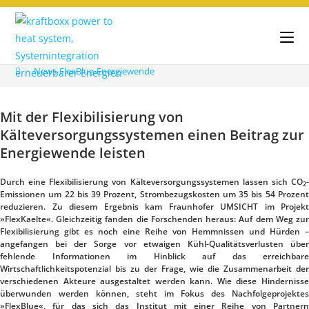
>
News-FlexBlue-Energiewende
Mit der Flexibilisierung von
Kälteversorgungssystemen einen Beitrag zur
Energiewende leisten
Durch eine Flexibilisierung von Kälteversorgungssystemen lassen sich CO
-
2
Emissionen um 22 bis 39 Prozent, Strombezugskosten um 35 bis 54 Prozent
reduzieren. Zu diesem Ergebnis kam Fraunhofer UMSICHT im Projekt
»FlexKaelte«. Gleichzeitig fanden die Forschenden heraus: Auf dem Weg zur
Flexibilisierung gibt es noch eine Reihe von Hemmnissen und Hürden –
angefangen bei der Sorge vor etwaigen Kühl-Qualitätsverlusten über
fehlende Informationen im Hinblick auf das erreichbare
Wirtschaftlichkeitspotenzial bis zu der Frage, wie die Zusammenarbeit der
verschiedenen Akteure ausgestaltet werden kann. Wie diese Hindernisse
überwunden werden können, steht im Fokus des Nachfolgeprojektes
»FlexBlue«, für das sich das Institut mit einer Reihe von Partnern