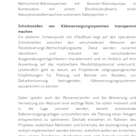
Mehrschicht-Wärmespeicher mit Booster-Wärmepumpe in
Kombination mit einem Blockheizkraftwerk, einer
Adsorptionskältemaschine und einem Kältespeicher.«
Schnittstellen von Kälteversorgungssystemen transparent
machen
Ein weiterer Schwerpunkt von »FlexBlue« liegt auf den operativen
Schnittstellen zwischen den verschiedenen Akteuren der
Flexibilisierungs-Wertschöpfungskette. Diese werden zunächst
identifiziert und mitsamt der verschiedenen
Ausgestaltungsmöglichkeiten charakterisiert und im Hinblick auf ihre
Auswirkung auf das realisierbare Flexibilitätspotenzial untersucht.
Letztendlich geht es darum, am Projektende zielgruppengerechte
Empfehlungen für Planung und Betrieb von flexiblen, zur
Dekarbonisierung beitragenden Kälteversorgungssystemen
aussprechen zu können.
Dabei spielen auch der Wissenstransfer und die Aktivierung und
Vernetzung von Akteuren eine wichtige Rolle: Sie sollen motiviert und
in die Lage versetzt werden, bereits existierende
Kälteversorgungsanlagen umzustellen bzw. die Planung neuer Anlagen
entsprechend zu optimieren. Deshalb entstehen im Rahmen des
Projektes skalierbare Methoden und Schemata, die kostengünstig und
einfach implementiert werden können. »Letztlich wollen wir erreichen,
dass unsere Ergebnisse übertragbar sind, und dadurch sowohl die