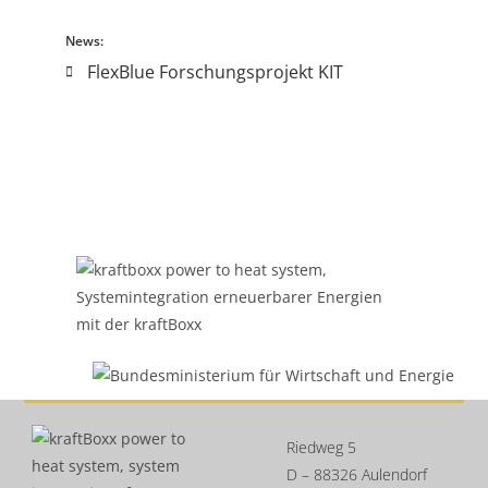
News:
FlexBlue Forschungsprojekt KIT
Riedweg 5
D – 88326 Aulendorf