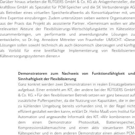
Darüber hinaus arbeiten die RÜTGERS GmbH & Co. KG als Anlagenhersteller, die
kraftBoxx GmbH als Spezialist für PCM-Speicher und die SK Verbundenergie AG
als Betreiber eines virtuellen Speicherkraftwerks als Konsortialpartner mit, um
ihre Expertise einzubringen. Zudem unterstützen sieben weitere Organisationen
aus der Praxis das Projekt als assoziierte Partner. »Gemeinsam wollen wir alle
relevanten Akteure der Flexibilisierungs-Wertschöpfungskette im Kältesektor
zusammenbringen, um performante und anwendungsnahe Lösungen zu
entwickeln«, so Dr.-Ing. Annedore Mittreiter von Fraunhofer UMSICHT. »Diese
Lösungen sollen sowohl technisch als auch ökonomisch überzeugen und künftig
als Vorbild für eine breitflächige Implementierung von flexibilisierten
Kälteversorgungssystemen dienen.«
Demonstratoren zum Nachweis von Funktionsfähigkeit und
Sinnhaftigkeit der Flexibilisierung
Ganz konkret werden zwei Demonstratoren in realen Einsatzgebieten
aufgebaut. Einer entsteht am KIT, der andere bei der RÜTGERS GmbH
& Co. KG. » Für den flexibilisierten Betrieb setzen wir ganz bewusst auf
zusätzliche Pufferspeicher, da die Nutzung von Kapazitäten, die in der
zu kühlenden Umgebung bereits vorhanden sind, in der Regel nicht
effizient gestaltet werden kann«, erklärt Dr. Heiko Maaß vom Institut für
Automation und angewandte Informatik des KIT. »Wir kombinieren in
dem einen Demonstrator Photovoltaik, Batteriespeicher,
Kompressionskältemaschine und einen aktiv steuerbaren PCM-
Kältespeicher und in dem anderen Demonstrator einen aktiven PCM-